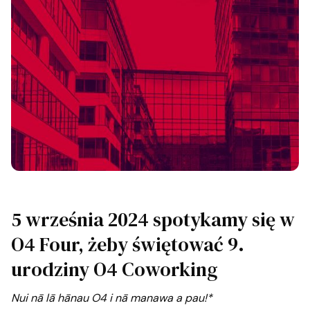
5 września 2024 spotykamy się w
O4 Four, żeby świętować 9.
urodziny O4 Coworking
Nui nā lā hānau O4 i nā manawa a pau!*