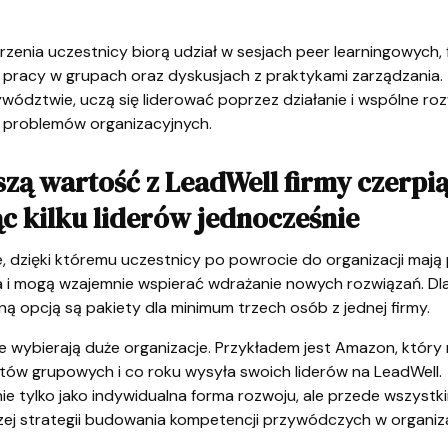
zenia uczestnicy biorą udział w sesjach peer learningowych, 
 pracy w grupach oraz dyskusjach z praktykami zarządzania.
wództwie, uczą się liderować poprzez działanie i wspólne ro
 problemów organizacyjnych.
zą wartość z LeadWell firmy czerpią
c kilku liderów jednocześnie
e, dzięki któremu uczestnicy po powrocie do organizacji maj
 i mogą wzajemnie wspierać wdrażanie nowych rozwiązań. Dl
 opcją są pakiety dla minimum trzech osób z jednej firmy.
e wybierają duże organizacje. Przykładem jest Amazon, który 
letów grupowych i co roku wysyła swoich liderów na LeadWell
ie tylko jako indywidualna forma rozwoju, ale przede wszystk
zej strategii budowania kompetencji przywódczych w organiza