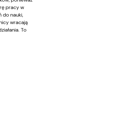
urę pracy w
 do nauki,
nicy wracają
ziałania. To