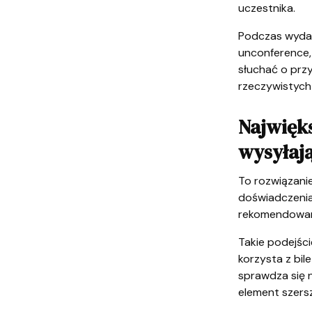
uczestnika.
Podczas wydar
unconference,
słuchać o przy
rzeczywistych
Najwięks
wysyłają
To rozwiązani
doświadczenia
rekomendowaną
Takie podejści
korzysta z bi
sprawdza się n
element szers