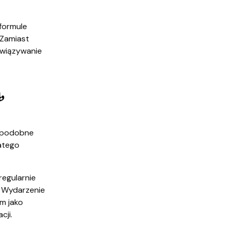
formule
 Zamiast
związywanie
,
ą podobne
atego
regularnie
. Wydarzenie
im jako
cji.