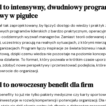
l to intensywny, dwudniowy progr
wy w pigułce
ał tak zaprojektowany, by łączyć dostęp do wiedzy i praktyk
ych programów liderskich z bardzo praktycznym, operacyj
 codziennych wyzwań managerów. Zamiast teorii oderwanej 
, uczestnicy pracują na realnych sytuacjach, z którymi mierzą
ganizacjach. Program łączy inspiracje ze świata biznesu i nauk
ową, dzięki czemu wiedza nie pozostaje na poziomie koncepcj
na działanie. To format, który pozwala w krótkim czasie upo
, zdobyć nowe perspektywy i przetestować podejścia, któr
wrocie do organizacji.
 to nowoczesny benefit dla firm
nefity to już nie tylko pakiety medyczne czy karty sportowe
 inwestycje w rozwój kompetencji i potencjału organizacji. Dla 
 staje się dziś równie ważny jak dbanie o dobrostan pracown