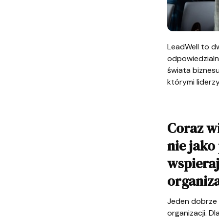
LeadWell to d
odpowiedzialny
świata biznes
którymi liderz
Coraz wi
nie jako
wspiera
organiza
Jeden dobrze 
organizacji. D