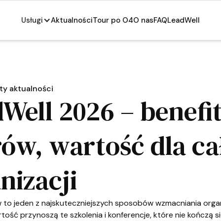
Usługi
Aktualności
Tour po O4
O nas
FAQ
LeadWell
ty aktualności
Well 2026 – benefit
rów, wartość dla ca
nizacji
w to jeden z najskuteczniejszych sposobów wzmacniania organ
tość przynoszą te szkolenia i konferencje, które nie kończą się