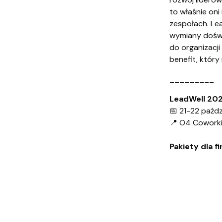
to właśnie oni
zespołach. Lea
wymiany doświ
do organizacji
benefit, który
_________
LeadWell 20
📅 21-22 paźd
📍 O4 Coworki
Pakiety dla 