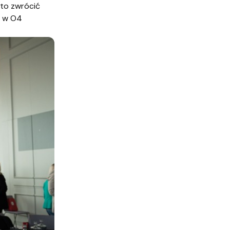
rto zwrócić
a w O4