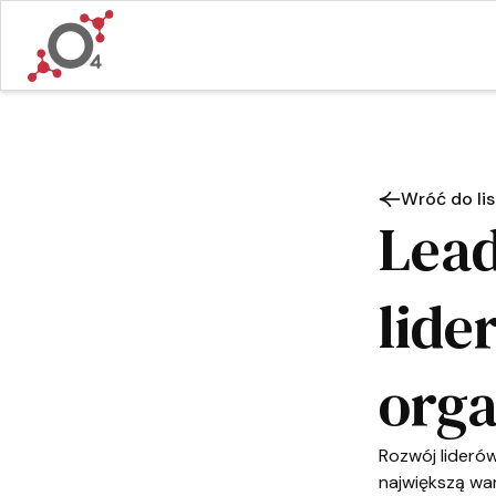
Wróć do lis
Lead
lide
orga
Rozwój lideró
największą war