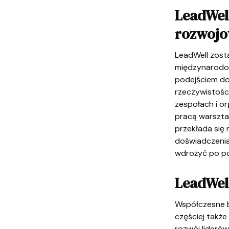
LeadWel
rozwojo
LeadWell zost
międzynarodow
podejściem do
rzeczywistości
zespołach i or
pracą warsztat
przekłada się 
doświadczenia
wdrożyć po po
LeadWell
Współczesne be
częściej także
rozwój liderów