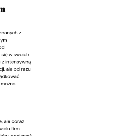
am
 znanych z
nym
od
 się w swoich
i z intensywną
i, ale od razu
rządkować
e można
, ale coraz
wielu firm
ików, ponieważ