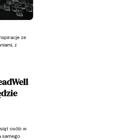
nspiracje ze
niami, z
eadWell
ędzie
esiąt osób w
za samego