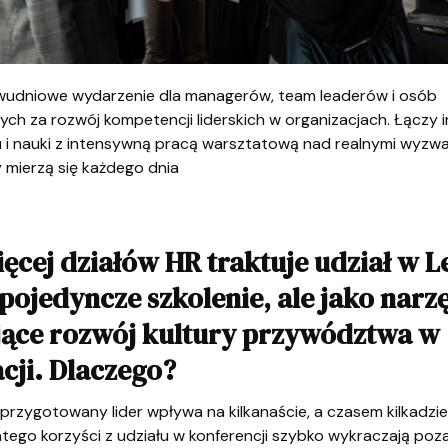
wudniowe wydarzenie dla managerów, team leaderów i osób
ch za rozwój kompetencji liderskich w organizacjach. Łączy i
u i nauki z intensywną pracą warsztatową nad realnymi wyzwa
y mierzą się każdego dnia
ęcej działów HR traktuje udział w L
 pojedyncze szkolenie, ale jako narz
jące rozwój kultury przywództwa w
cji. Dlaczego?
przygotowany lider wpływa na kilkanaście, a czasem kilkadzi
latego korzyści z udziału w konferencji szybko wykraczają po