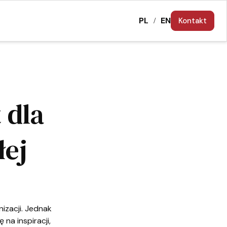
PL
EN
Kontakt
/
 dla
łej
izacji. Jednak
 na inspiracji,