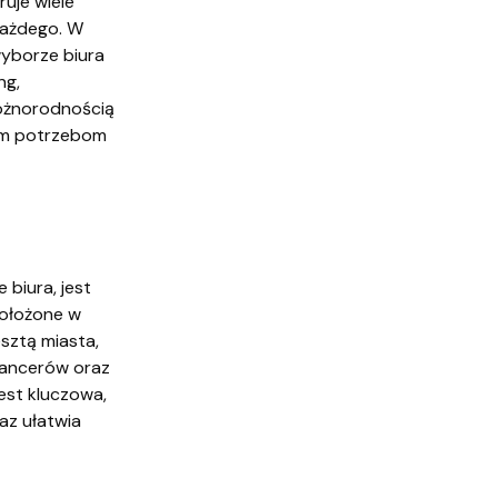
ruje wiele
każdego. W
wyborze biura
ng,
różnorodnością
nym potrzebom
biura, jest
 położone w
sztą miasta,
elancerów oraz
jest kluczowa,
az ułatwia