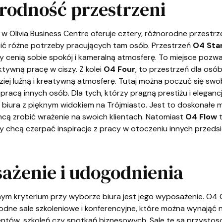
rodność przestrzeni
 Olivia Business Centre oferuje cztery, różnorodne przestrze
ć różne potrzeby pracujących tam osób. Przestrzeń
O4 Sta
zy cenią sobie spokój i kameralną atmosferę. To miejsce pozwa
ektywną pracę w ciszy. Z kolei
O4 Four
, to przestrzeń dla osób
ziej luźną i kreatywną atmosferę. Tutaj można poczuć się swo
 pracą innych osób. Dla tych, którzy pragną prestiżu i elegancj
 biura z pięknym widokiem na Trójmiasto. Jest to doskonałe m
hcą zrobić wrażenie na swoich klientach. Natomiast
O4 Flow
t
zy chcą czerpać inspiracje z pracy w otoczeniu innych przeds
ażenie i udogodnienia
nym kryterium przy wyborze biura jest jego wyposażenie. O4
rodne sale szkoleniowe i konferencyjne, które można wynająć 
ventów, szkoleń czy spotkań biznesowych. Sale te są przysto