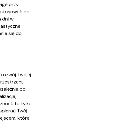
wagę przy
dostosować do
a dni w
Elastyczne
nie się do
 rozwój Twojej
rzestrzeni,
ezależnie od
lizacja,
zność to tylko
wspierać Twój
ejscem, które