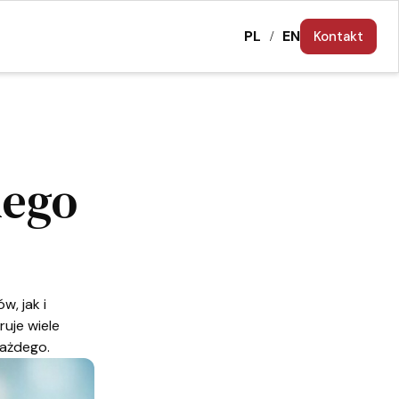
PL
EN
Kontakt
/
nego
, jak i
ruje wiele
każdego.