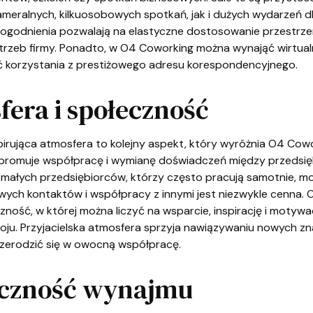
meralnych, kilkuosobowych spotkań, jak i dużych wydarzeń 
dogodnienia pozwalają na elastyczne dostosowanie przestrze
trzeb firmy. Ponadto, w O4 Coworking można wynająć wirtualn
ć korzystania z prestiżowego adresu korespondencyjnego.
era i społeczność
spirująca atmosfera to kolejny aspekt, który wyróżnia O4 Cowo
 promuje współpracę i wymianę doświadczeń między przedsięb
i małych przedsiębiorców, którzy często pracują samotnie, m
wych kontaktów i współpracy z innymi jest niezwykle cenna.
ność, w której można liczyć na wsparcie, inspirację i motywa
oju. Przyjacielska atmosfera sprzyja nawiązywaniu nowych zn
zerodzić się w owocną współpracę.
yczność wynajmu