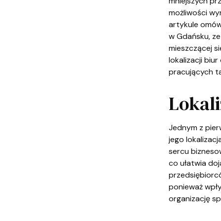
mniejszych prz
możliwości wy
artykule omówi
w Gdańsku, ze
mieszczącej si
lokalizacji b
pracujących t
Lokali
Jednym z pier
jego lokalizac
sercu bizneso
co ułatwia do
przedsiębiorcó
ponieważ wpły
organizację s