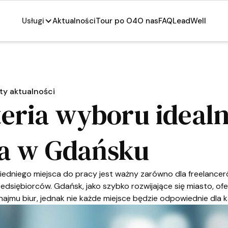
Usługi
Aktualności
Tour po O4
O nas
FAQ
LeadWell
ty aktualności
eria wyboru ideal
ra w Gdańsku
dniego miejsca do pracy jest ważny zarówno dla freelancerów
edsiębiorców. Gdańsk, jako szybko rozwijające się miasto, ofe
ajmu biur, jednak nie każde miejsce będzie odpowiednie dla 