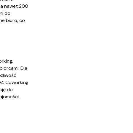
dla nawet 200
ni do
e biuro, co
rking.
iorcami. Dla
ożliwość
 O4 Coworking
cję do
ajomości,