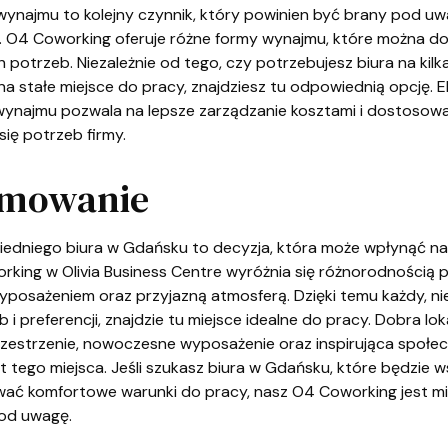
wynajmu to kolejny czynnik, który powinien być brany pod u
. O4 Coworking oferuje różne formy wynajmu, które można 
 potrzeb. Niezależnie od tego, czy potrzebujesz biura na kilk
na stałe miejsce do pracy, znajdziesz tu odpowiednią opcję. 
wynajmu pozwala na lepsze zarządzanie kosztami i dostosowa
się potrzeb firmy.
umowanie
dniego biura w Gdańsku to decyzja, która może wpłynąć na
rking w Olivia Business Centre wyróżnia się różnorodnością p
posażeniem oraz przyjazną atmosferą. Dzięki temu każdy, ni
 i preferencji, znajdzie tu miejsce idealne do pracy. Dobra loka
zestrzenie, nowoczesne wyposażenie oraz inspirująca społec
et tego miejsca. Jeśli szukasz biura w Gdańsku, które będzie 
ować komfortowe warunki do pracy, nasz O4 Coworking jest mi
od uwagę.