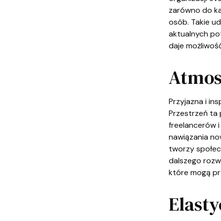
zarówno do ka
osób. Takie u
aktualnych po
daje możliwoś
Atmosf
Przyjazna i in
Przestrzeń ta
freelancerów 
nawiązania no
tworzy społecz
dalszego rozw
które mogą pr
Elast