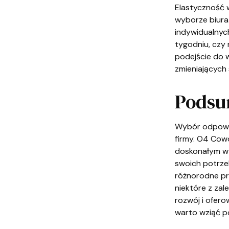
Elastyczność 
wyborze biura
indywidualnych
tygodniu, czy 
podejście do 
zmieniających 
Pods
Wybór odpowie
firmy. O4 Cowo
doskonałym wy
swoich potrzeb
różnorodne pr
niektóre z zal
rozwój i ofer
warto wziąć p