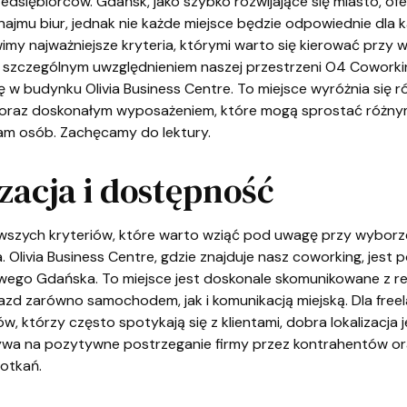
edsiębiorców. Gdańsk, jako szybko rozwijające się miasto, ofe
najmu biur, jednak nie każde miejsce będzie odpowiednie dla 
my najważniejsze kryteria, którymi warto się kierować przy 
 szczególnym uwzględnieniem naszej przestrzeni O4 Coworki
ę w budynku Olivia Business Centre. To miejsce wyróżnia się 
iur oraz doskonałym wyposażeniem, które mogą sprostać róż
am osób. Zachęcamy do lektury.
zacja i dostępność
wszych kryteriów, które warto wziąć pod uwagę przy wyborze 
ja. Olivia Business Centre, gdzie znajduje nasz coworking, jest
wego Gdańska. To miejsce jest doskonale skomunikowane z re
jazd zarówno samochodem, jak i komunikacją miejską. Dla fre
w, którzy często spotykają się z klientami, dobra lokalizacja 
wa na pozytywne postrzeganie firmy przez kontrahentów or
potkań.