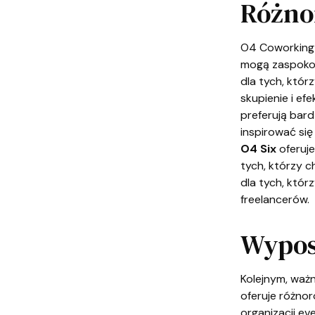
Różno
O4 Coworking w
mogą zaspokoi
dla tych, któr
skupienie i ef
preferują bard
inspirować się
O4 Six
oferuje
tych, którzy c
dla tych, któr
freelancerów.
Wypos
Kolejnym, waż
oferuje różno
organizacji e