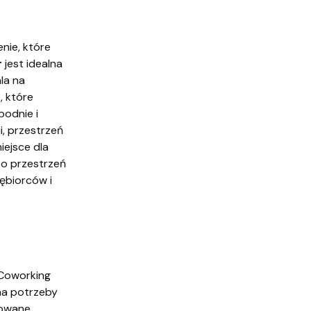
nie, które
r
jest idealna
la na
, które
bodnie i
i, przestrzeń
iejsce dla
o przestrzeń
iębiorców i
 Coworking
na potrzeby
sowane